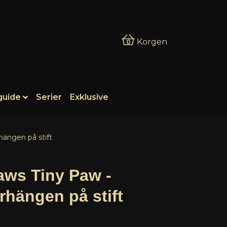
Korgen
0
guide
Serier
Exklusive
hängen på stift
ws Tiny Paw -
örhängen på stift