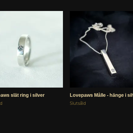
ws slät ring i silver
Lovepaws Målle - hänge i sil
ld
Slutsåld