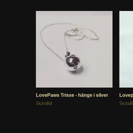
LovePaws Trisse - hänge i silver
Lovepa
Slutsåld
Slutså