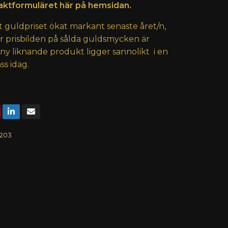
ktformuläret här på hemsidan.
t guldpriset ökat markant senaste året/n,
er prisbilden på sålda guldsmycken är
 ny liknande produkt ligger sannolikt i en
ss idag.
203