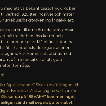
ub med ett välbekant tassavtryck. Kuben
 tillverkad i 925 sterlingsilver och mäter
Snurrebuss/bakstycken ingår självklart.
av intäkten till att stötta de som jobbar
livet bättre för hemlösa katter och
t lite bredare plan. Målet är att donera
ett fåtal handplockade organisationer.
mottagarna kan komma att ändras med
rum, då min ambition är att göra
r efter förmåga.
ld!
lla något liknande? Skicka en förfrågan till
@guldsmide.se
så kikar jag på vad som är
 Klickar du på "BEVAKA" kommer inget
vänligen sänd mail separat, alternativt