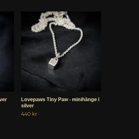
ver
Lovepaws Tiny Paw - minihänge i
Lovepaws Tin
silver
silver
440 kr
1 210 kr