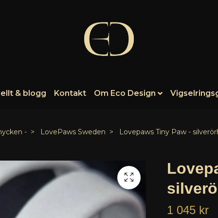
ellt & blogg
Kontakt
Om Eco Design
Vigselrings
mycken -
LovePaws Sweden
Lovepaws Tiny Paw - silverör
Lovepa
silver
1 045 kr