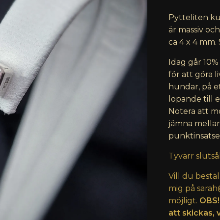
Pytteliten k
är massiv och
ca 4 x 4 mm. 
Idag går 10% 
för att göra 
hundar, på et
löpande till 
Notera att 
jämna mellan
punktinsatse
Tyvärr slutså
Vill du bestä
mig på
sarah
möjligt.
OBS!
att skickas, 