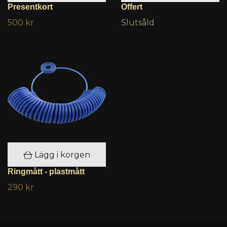
Presentkort
Offert
500 kr
Slutsåld
Lägg i korgen
Ringmått - plastmått
290 kr