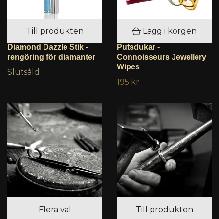
Till produkten
Lägg i korgen
Diamond Dazzle Stik -
Putsdukar -
rengöring för diamanter
Connoisseurs Jewellery
Wipes
Slutsåld
195 kr
Flera val
Till produkten