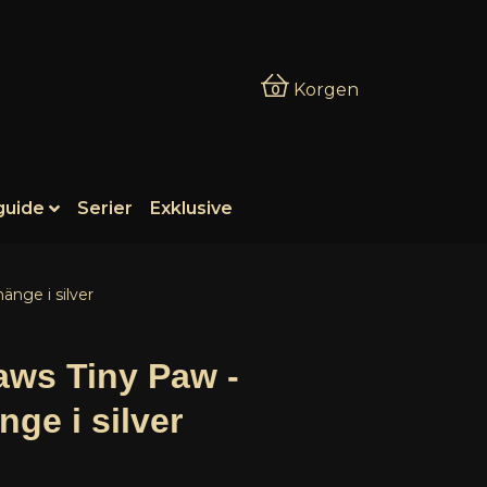
Korgen
0
guide
Serier
Exklusive
nge i silver
ws Tiny Paw -
nge i silver