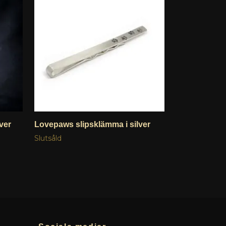
ver
Lovepaws slipsklämma i silver
LovePaws Mis
Slutsåld
Slutsåld