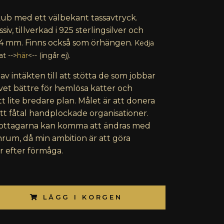
kub med ett välbekant tassavtryck.
iv, tillverkad i 925 sterlingsilver och
 4 mm.
Finns också som örhängen.
Kedja
t -->
här
<-- (ingår ej).
av intäkten till att stötta de som jobbar
livet bättre för hemlösa katter och
t lite bredare plan. Målet är att donera
ett fåtal handplockade organisationer.
mottagarna kan komma att ändras med
rum, då min ambition är att göra
r efter förmåga.
LÄGG I KORGEN