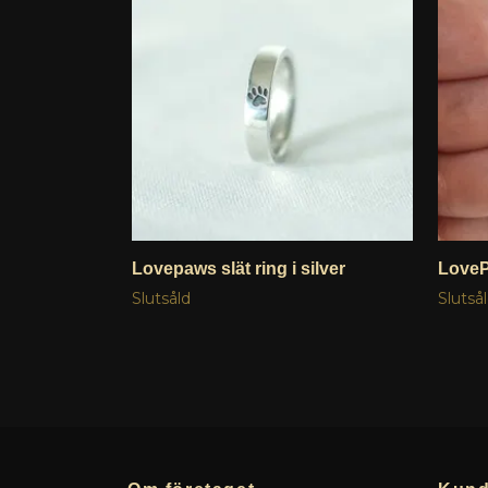
Lovepaws slät ring i silver
LoveP
Slutsåld
Slutså