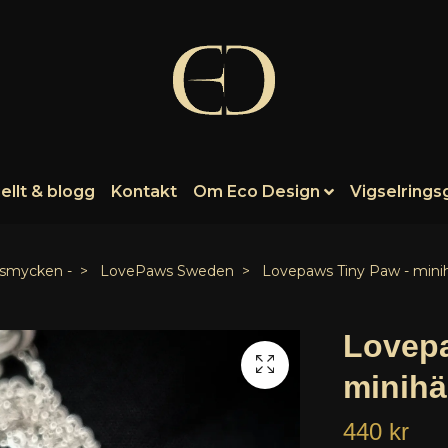
ellt & blogg
Kontakt
Om Eco Design
Vigselrings
a smycken -
LovePaws Sweden
Lovepaws Tiny Paw - minihä
Lovepa
minihä
440 kr