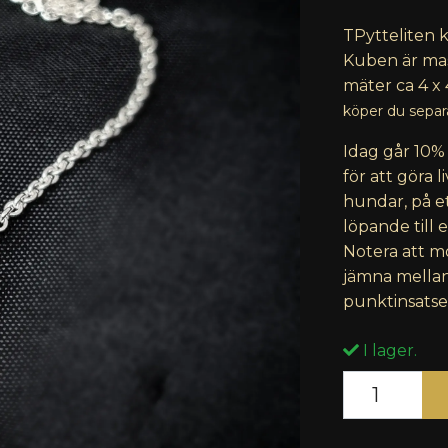
TPytteliten 
Kuben är mass
mäter ca 4 x
köper du separa
Idag går 10% 
för att göra 
hundar, på et
löpande till 
Notera att 
jämna mellan
punktinsatse
I lager.