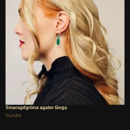
Smaragdgröna agater långa
Slutsåld