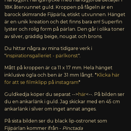
18K återvunnet guld. Kroppen på fågeln är en
barock skimrande Fijipärla, etiskt utvunnen. Hänget
är en unik kreation och det finns bara en! Superfin
lyster och rolig form på pärlan. Den går i olika toner
av silver, gräddig beige, nougat och brons.
Du hittar några av mina tidigare verk i
"
inspirationsgalleriet - pärlkonst
".
Mått på kroppen är ca 11 x 17 mm. Hela hänget
inklusive ögla och ben är 31 mm långt. *
Klicka här
för att se filmklipp på instagram
*
Guldkedja köper du separat -->
här
<--. På bilden ser
du en ankarlänk i guld. J
ag skickar med en 45 cm
ankarlänk i silver om inget annat anges.
På sista bilden ser du black lip-ostronet som
Fijipärlan kommer ifrån -
Pinctada