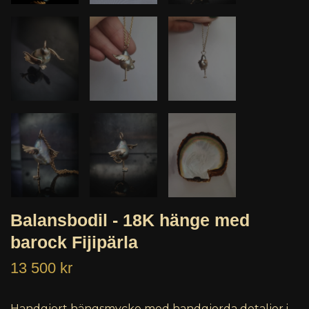
Balansbodil - 18K hänge med
barock Fijipärla
13 500 kr
Handgjort hängsmycke med handgjorda detaljer i