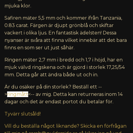
mjuka klor.
Safiren mäter 5,5 mm och kommer ifrån Tanzania,
0.83 carat. Färgen är djupt grönblå och skiftar
vackert i olika ljus. En fantastisk ädelsten! Dessa
nyanser är svåra att finna vilket innebär att det bara
finns en som ser ut just såhär.
Ringen mäter 2,7 mm i bredd och 1,7 i höjd, har en
mjuk välvd ringskena och är gjord i storlek 17,25/54
mm. Detta går att ändra både ut och in.
Är du osäker på din storlek? Beställ ett --
>
ringmått
<-- av mig. Detta kan returneras inom 14
dagar och det är endast portot du betalar för.
Tyvärr slutsåld!
Vill du beställa något liknande? Skicka en förfrågan