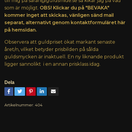
till mig på
sarah@guldsmide.se
så kikar jag på vad
som är möjligt.
OBS! Klickar du på "BEVAKA"
kommer inget att skickas, vänligen sänd mail
separat, alternativt genom kontaktformuläret här
på hemsidan.
Observera att guldpriset ökat markant senaste
året/n, vilket betyder prisbilden på sålda
guldsmycken är inaktuell. En ny liknande produkt
ligger sannolikt i en annan prisklass idag.
Dela
Artikelnummer:
404