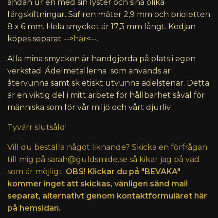
andan ur en med sin lyster och sina olika
färgskiftningar. Safiren mäter 2,9 mm och brioletten
8 x 6 mm. Hela smycket är 17,3 mm långt. Kedjan
köpes separat -->
här
<--.
Alla mina smycken är handgjorda på plats i egen
verkstad. Ädelmetallerna som används är
återvunna samt sk etiskt utvunna ädelstenar. Detta
är en viktig del i mitt arbete för hållbarhet såväl för
människa som för vår miljö och vårt djurliv.
Tyvärr slutsåld!
Vill du beställa något liknande? Skicka en förfrågan
till mig på
sarah@guldsmide.se
så kikar jag på vad
som är möjligt.
OBS! Klickar du på "BEVAKA"
kommer inget att skickas, vänligen sänd mail
separat, alternativt genom kontaktformuläret här
på hemsidan.