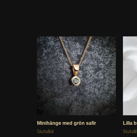
Minihänge med grön safir
Lilla 
Slutsåld
Slutså