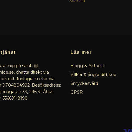
Slutsåld
tjänst
Läs mer
ta mig på sarah @
Blogg & Aktuellt
ide.se, chatta direkt via
Villkor & ångra ditt köp
ok och Instagram eller via
Smyckesvård
n 0704804992. Besöksadress:
nagatan 33, 296 31 Åhus.
GPSR
r: 556691-8198