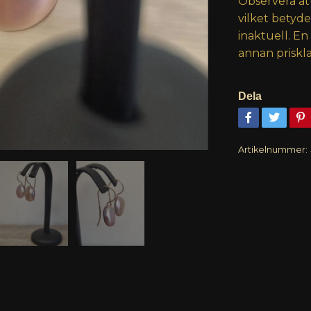
Observera at
vilket betyd
inaktuell. En
annan priskla
Dela
Artikelnummer: