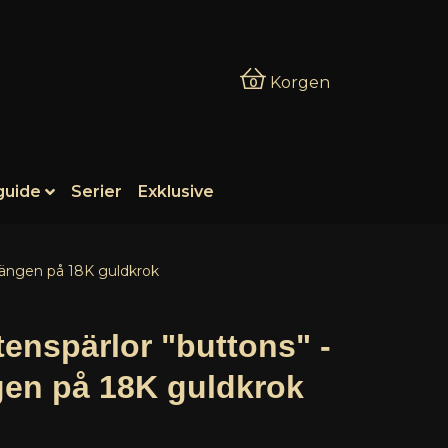
Korgen
0
guide
Serier
Exklusive
hängen på 18K guldkrok
tenspärlor "buttons" -
en på 18K guldkrok