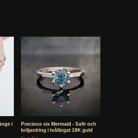
änge i
Precious six Mermaid - Safir och
Charcoal - 2
briljantring i tvåfärgat 18K guld
örhängen i 1