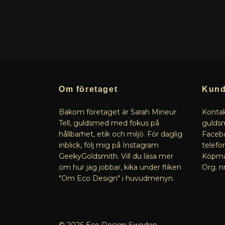
Om företaget
Kund
Bakom företaget är Sarah Mineur
Kontak
Tell, guldsmed med fokus på
guldsm
hållbarhet, etik och miljö. För daglig
Facebo
inblick, följ mig på Instagram
telefo
GeekyGoldsmith. Vill du läsa mer
Köpman
om hur jag jobbar, kika under fliken
Org. n
"Om Eco Design" i huvudmenyn.