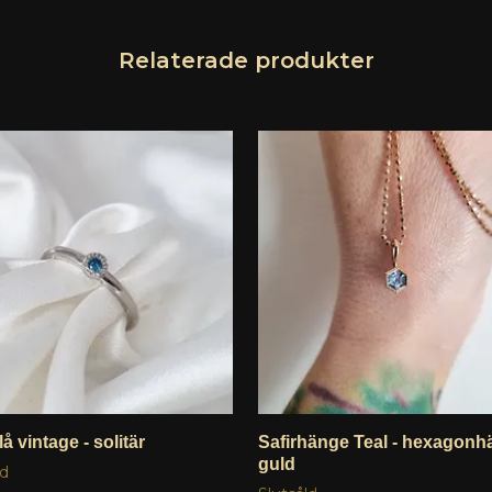
blå vintage - solitär
Safirhänge Teal - hexagonh
guld
ld