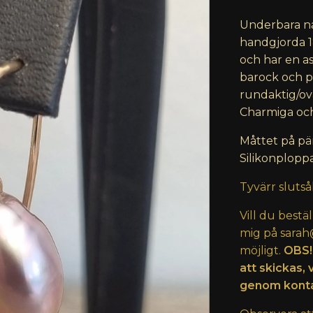
Underbara na
handgjorda 1
och har en as
barock och p
rundaktig/oval
Charmiga och
Måttet på pär
Silikonploppa
Tyvärr slutså
Vill du bestä
mig på
sarah
möjligt.
OBS!
att skickas, 
genom konta