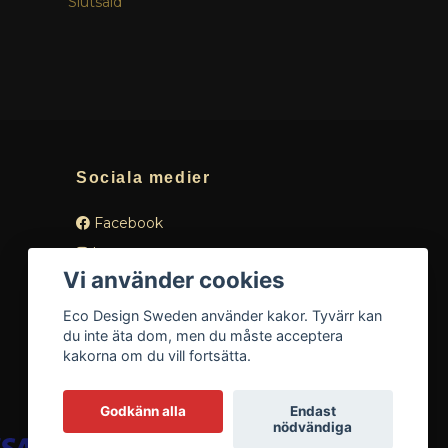
Slutsåld
Slutsåld
Sociala medier
Facebook
Instagram
Vi använder cookies
Eco Design Sweden använder kakor. Tyvärr kan
du inte äta dom, men du måste acceptera
kakorna om du vill fortsätta.
Godkänn alla
Endast
nödvändiga