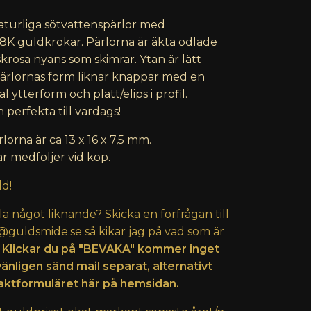
turliga sötvattenspärlor med
8K guldkrokar. Pärlorna är äkta odlade
krosa nyans som skimrar. Ytan är lätt
ärlornas form liknar knappar med en
 ytterform och platt/elips i profil.
 perfekta till vardags!
lorna är ca 13 x 16 x 7,5 mm.
r medföljer vid köp.
ld!
lla något liknande? Skicka en förfrågan till
@guldsmide.se
så kikar jag på vad som är
 Klickar du på "BEVAKA" kommer inget
vänligen sänd mail separat, alternativt
ktformuläret här på hemsidan.