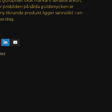
t guldpriset ökat markant senaste året/n,
er prisbilden på sålda guldsmycken är
 ny liknande produkt ligger sannolikt i en
ss idag.
563