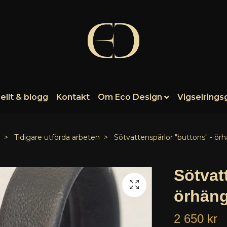
ellt & blogg
Kontakt
Om Eco Design
Vigselrings
Tidigare utförda arbeten
Sötvattenspärlor "buttons" - ör
Sötvat
örhäng
2 650 kr