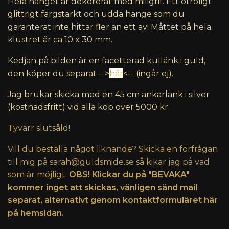
Hela hänget är dekorerat med miligrif. Ett otroligt
glittrigt färgstarkt och udda hänge som du
garanterat inte hittar fler än ett av! Måttet på hela
klustret är ca 10 x 30 mm.
Kedjan på bilden är en facetterad kullänk i guld
,
den köper du separat -->
här
<-- (ingår ej).
Jag brukar skicka med en 45 cm ankarlänk i silver
(kostnadsfritt) vid alla köp över 5000 kr.
Tyvärr slutsåld!
Vill du beställa något liknande? Skicka en förfrågan
till mig på
sarah@guldsmide.se
så kikar jag på vad
som är möjligt.
OBS! Klickar du på "BEVAKA"
kommer inget att skickas, vänligen sänd mail
separat, alternativt genom kontaktformuläret här
på hemsidan.