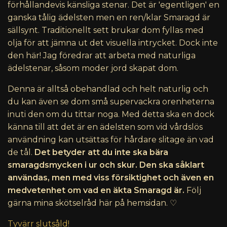
förhållandevis känsliga stenar. Det är 'egentligen' en
ganska tålig ädelsten men en ren/klar Smaragd är
sällsynt. Traditionellt sett brukar dom fyllas med
olja för att jämna ut det visuella intrycket. Dock inte
den här! Jag föredrar att arbeta med naturliga
ädelstenar, såsom moder jord skapat dom.
Denna är alltså obehandlad och helt naturlig och
du kan även se dom små supervackra orenheterna
inuti den om du tittar noga. Med detta ska en dock
känna till att det är en ädelsten som vid vårdslös
användning kan utsättas för hårdare slitage än vad
de tål.
Det betyder att du inte ska bära
smaragdsmycken i ur och skur. Den ska såklart
användas, men med viss försiktighet och även en
medvetenhet om vad en äkta Smaragd är.
Följ
gärna mina skötselråd här på hemsidan. ♡
Tyvärr slutsåld!