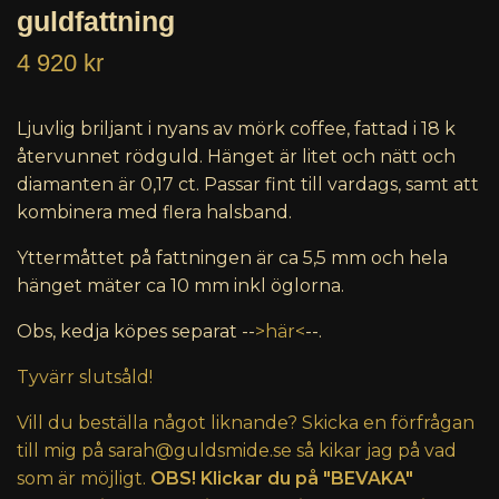
guldfattning
4 920 kr
Ljuvlig briljant i nyans av mörk coffee, fattad i 18 k
återvunnet rödguld. Hänget är litet och nätt och
diamanten är 0,17 ct. Passar fint till vardags, samt att
kombinera med flera halsband.
Yttermåttet på fattningen är ca 5,5 mm och hela
hänget mäter ca 10 mm inkl öglorna.
Obs, kedja köpes separat --
>här<
--.
Tyvärr slutsåld!
Vill du beställa något liknande? Skicka en förfrågan
till mig på
sarah@guldsmide.se
så kikar jag på vad
som är möjligt.
OBS! Klickar du på "BEVAKA"