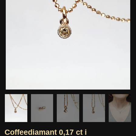
Coffeediamant 0,17 ct i