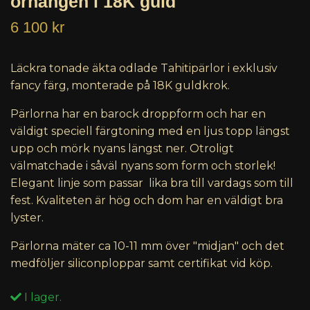
örhängen i 18K guld
6 100 kr
Läckra tonade äkta odlade Tahitipärlor i exklusiv
fancy färg, monterade på 18K guldkrok.
Pärlorna har en barock droppform och har en
väldigt speciell färgtoning med en ljus topp längst
upp och mörk nyans längst ner. Otroligt
välmatchade i såväl nyans som form och storlek!
Elegant linje som passar lika bra till vardags som till
fest. Kvaliteten är hög och dom har en väldigt bra
lyster.
Pärlorna mäter ca 10-11 mm över "midjan" och det
medföljer siliconploppar samt certifikat vid köp.
I lager.