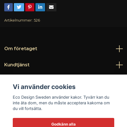
Artikelnummer:
526
Om företaget
Kundtjänst
Läs mer
Vi använder cookies
Sociala medier
Eco Design Sweden använder kakor. Tyvärr kan du
inte äta dom, men du måste acceptera kakorna om
du vill fortsätta.
Godkänn alla