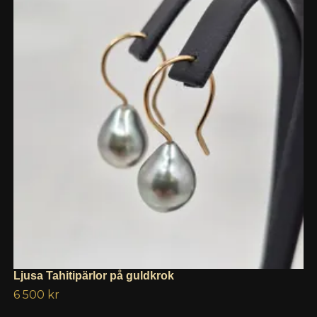
Ljusa Tahitipärlor på guldkrok
6 500 kr