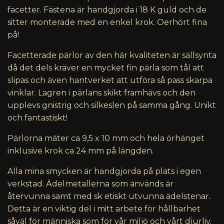
facetter. Fästena är handgjorda i 18 K guld och de
sitter monterade med en enkel krok. Oerhört fina
på!
Facetterade pärlor av den här kvaliteten är sällsynta
då det dels kräver en mycket fin pärla som tål att
slipas och även hantverket att utföra så pass skarpa
vinklar. Lagren i pärlans skikt framhävs och den
upplevs gnistrig och silkeslen på samma gång. Unikt
och fantastiskt!
Pärlorna mäter ca 9,5 x 10 mm och hela örhänget
inklusive krok ca 24 mm på längden.
Alla mina smycken är handgjorda på plats i egen
verkstad. Ädelmetallerna som används är
återvunna samt med sk etiskt utvunna ädelstenar.
Detta är en viktig del i mitt arbete för hållbarhet
såväl för människa som för vår miljö och vårt djurliv.