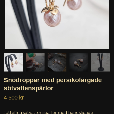
Snödroppar med persikofärgade
sötvattenspärlor
4 500 kr
Jättefina sötvattenspärlor med handslipade