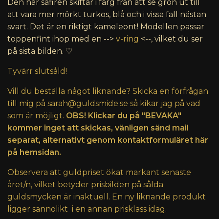
Den här safiren skiftar i färg från att se grön ut till
att vara mer mörkt turkos, blå och i vissa fall nästan
svart. Det är en riktigt kameleont! Modellen passar
toppenfint ihop med en -->
v-ring
<--, vilket du ser
på sista bilden. ♡
Tyvärr slutsåld!
Vill du beställa något liknande? Skicka en förfrågan
till mig på
sarah@guldsmide.se
så kikar jag på vad
som är möjligt.
OBS! Klickar du på "BEVAKA"
kommer inget att skickas, vänligen sänd mail
separat, alternativt genom kontaktformuläret här
på hemsidan.
Observera att guldpriset ökat markant senaste
året/n, vilket betyder prisbilden på sålda
guldsmycken är inaktuell. En ny liknande produkt
ligger sannolikt i en annan prisklass idag.