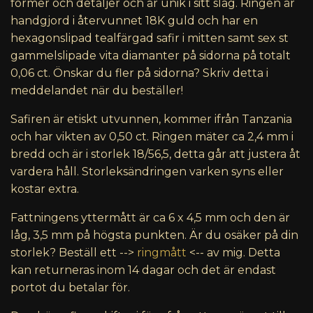
former och detaljer och är unik i sitt slag. Ringen är
handgjord i återvunnet 18K guld och har en
hexagonslipad tealfärgad safir i mitten samt sex st
gammelslipade vita diamanter på sidorna på totalt
0,06 ct. Önskar du fler på sidorna? Skriv detta i
meddelandet när du beställer!
Safiren är etiskt utvunnen, kommer ifrån Tanzania
och har vikten av 0,50 ct.
Ringen mäter ca 2,4 mm i
bredd och är i storlek 18/56,5, detta går att justera åt
vardera håll. Storleksändringen varken syns eller
kostar extra.
Fattningens yttermått är ca 6 x 4,5 mm och den är
låg, 3,5 mm på högsta punkten. Är du osäker på din
storlek? Beställ ett -->
ringmått
<-- av mig. Detta
kan returneras inom 14 dagar och det är endast
portot du betalar för.