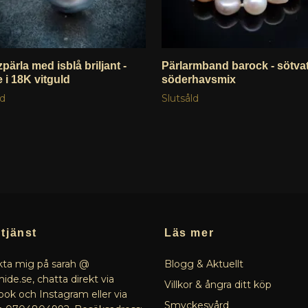
pärla med isblå briljant -
Pärlarmband barock - sötva
 i 18K vitguld
söderhavsmix
ld
Slutsåld
tjänst
Läs mer
ta mig på sarah @
Blogg & Aktuellt
ide.se, chatta direkt via
Villkor & ångra ditt köp
ok och Instagram eller via
Smyckesvård