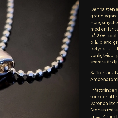
Denna sten är
grönblågnistr
Hängsmycket 
med en fanta
på 2,06 carat
blå, ibland g
betyder att 
vanligtvis är
snarare är dj
Safiren är u
Ambondromife
Infattningen
som gör att h
Varenda liten
Stenen mäter
är ca 14 mm l