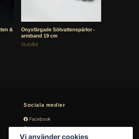
tten &
Onyxfärgade Sötvattenspärlor -
Grå Spinelle
armband 19 cm
örhängen i 1
påhäng
Slutsåld
Slutsåld
Sociala medier
Facebook
Instagram
Vi använder cookies