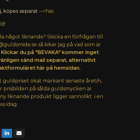
j, köpes separat --
>här
.
ld!
lla något liknande? Skicka en förfrågan till
@guldsmide.se
så kikar jag på vad som är
 Klickar du på "BEVAKA" kommer inget
vänligen sänd mail separat, alternativt
ktformuläret här på hemsidan.
t guldpriset ökat markant senaste året/n,
er prisbilden på sålda guldsmycken är
 ny liknande produkt ligger sannolikt i en
ss idag.