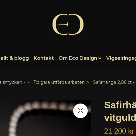
ellt & blogg
Kontakt
Om Eco Design
Vigselrings
la smycken -
Tidigare utförda arbeten
Safirhänge 2,06 ct -
Safirh
vitgul
21 200 kr