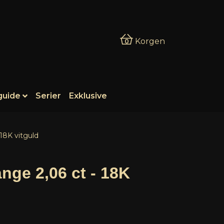
Korgen
0
guide
Serier
Exklusive
 18K vitguld
änge 2,06 ct - 18K
d