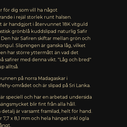
 för dig som vill ha något
ande i rejäl storlek runt halsen.
är handgjort i återvunnet 18K vitguld
stisk grönblå kuddslipad naturlig Safir
. Den här Safiren skiftar mellan grön och
röngul. Slipningen är ganska låg, vilket
den har större yttermått än vad det
 på safirer med denna vikt. "Låg och bred"
up alltså.
tvunnen på norra Madagaskar i
hy-området och är slipad på Sri Lanka.
 är speciell och har en arbetad undersida
ängsmycket blir fint från alla håll.
 detalj är varsamt framilad, helt för hand.
 7,7 x 8,1 mm och hela hänget inkl ögla
ångt.