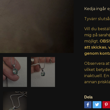
Kedja ingår e
Tyvärr slutså
Vill du bestä
mig på
sarah
möjligt.
OBS!
att skickas, 
genom konta
Observera at
vilket betyd
inaktuell. En
annan priskla
Dela