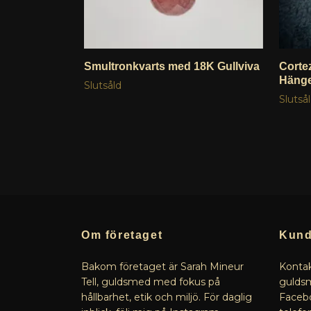
Smultronkvarts med 18K Gullviva
Cortez
Hänge
Slutsåld
Slutså
Om företaget
Kund
Bakom företaget är Sarah Mineur
Kontak
Tell, guldsmed med fokus på
guldsm
hållbarhet, etik och miljö. För daglig
Facebo