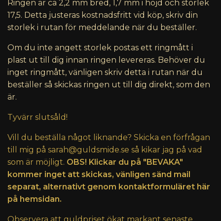
Ringen är ca 2,2 mm bred, 1,7 mm i höjd och storlek
17,5. Detta justeras kostnadsfritt vid köp, skriv din
storlek i rutan för meddelande när du beställer.
Om du inte angett storlek postas ett ringmått i
plast ut till dig innan ringen levereras. Behöver du
inget ringmått, vänligen skriv detta i rutan när du
beställer så skickas ringen ut till dig direkt, som den
är.
Tyvärr slutsåld!
Vill du beställa något liknande? Skicka en förfrågan
till mig på
sarah@guldsmide.se
så kikar jag på vad
som är möjligt.
OBS! Klickar du på "BEVAKA"
kommer inget att skickas, vänligen sänd mail
separat, alternativt genom kontaktformuläret här
på hemsidan.
Observera att guldpriset ökat markant senaste