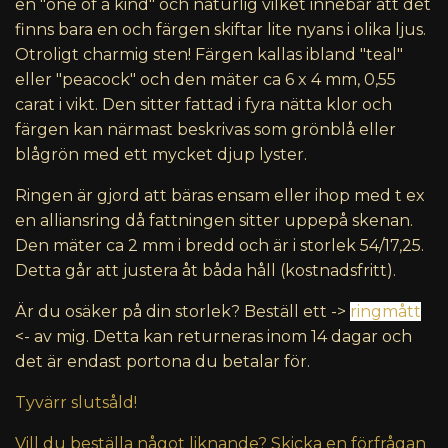
en "one of a kind" och naturlig vilket innebär att det
finns bara en och färgen skiftar lite nyans i olika ljus.
Otroligt charmig sten! Färgen kallas ibland "teal"
eller "peacock" och den mäter ca 6 x 4 mm, 0,55
carat i vikt. Den sitter fattad i fyra nätta klor och
färgen kan närmast beskrivas som grönblå eller
blågrön med ett mycket djup lyster.
Ringen är gjord att bäras ensam eller ihop med t ex
en alliansring då fattningen sitter uppepå skenan.
Den mäter ca 2 mm i bredd och är i storlek 54/17,25.
Detta går att justera åt båda håll (kostnadsfritt).
Är du osäker på din storlek? Beställ ett ->
ringmått
<- av mig. Detta kan returneras inom 14 dagar och
det är endast portona du betalar för.
Tyvärr slutsåld!
Vill du beställa något liknande? Skicka en förfrågan