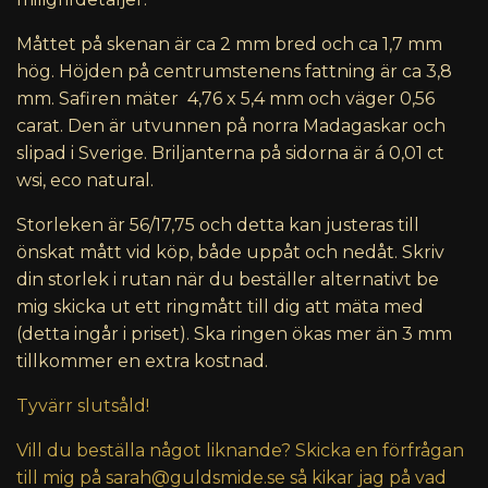
Måttet på skenan är ca 2 mm bred och ca 1,7 mm
hög. Höjden på centrumstenens fattning är ca 3,8
mm. Safiren mäter 4,76 x 5,4 mm och väger 0,56
carat. Den är utvunnen på norra Madagaskar och
slipad i Sverige. Briljanterna på sidorna är á 0,01 ct
wsi, eco natural.
Storleken är 56/17,75 och detta kan justeras till
önskat mått vid köp, både uppåt och nedåt. Skriv
din storlek i rutan när du beställer alternativt be
mig skicka ut ett ringmått till dig att mäta med
(detta ingår i priset). Ska ringen ökas mer än 3 mm
tillkommer en extra kostnad.
Tyvärr slutsåld!
Vill du beställa något liknande? Skicka en förfrågan
till mig på
sarah@guldsmide.se
så kikar jag på vad