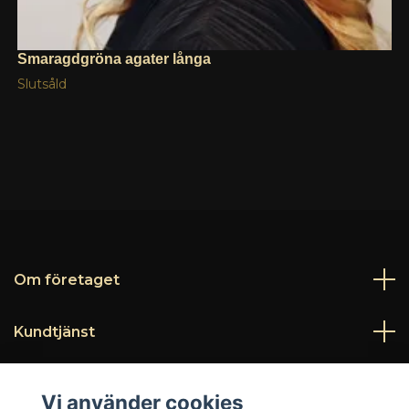
Smaragdgröna agater långa
Slutsåld
Om företaget
Kundtjänst
Läs mer
Vi använder cookies