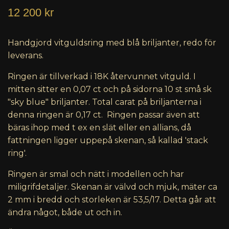
12 200 kr
Handgjord vitguldsring med blå briljanter, redo för
leverans.
Ringen är tillverkad i 18K återvunnet vitguld. I
mitten sitter en 0,07 ct och på sidorna 10 st små sk
"sky blue" briljanter. Total carat på briljanterna i
denna ringen är 0,17 ct. Ringen passar även att
bäras ihop med t ex en slät eller en allians, då
fattningen ligger uppepå skenan, så kallad 'stack
ring'.
Ringen är smal och nätt i modellen och har
miligrifdetaljer. Skenan är välvd och mjuk, mäter ca
2 mm i bredd och storleken är 53,5/17. Detta går att
ändra något, både ut och in.