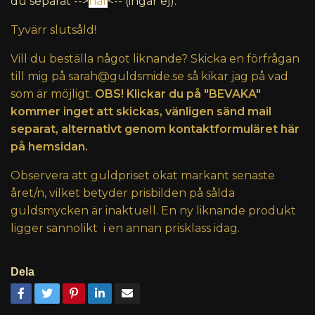
du separat -->
här
<-- (ingår ej).
Tyvärr slutsåld!
Vill du beställa något liknande? Skicka en förfrågan
till mig på
sarah@guldsmide.se
så kikar jag på vad
som är möjligt.
OBS! Klickar du på "BEVAKA"
kommer inget att skickas, vänligen sänd mail
separat, alternativt genom kontaktformuläret här
på hemsidan.
Observera att guldpriset ökat markant senaste
året/n, vilket betyder prisbilden på sålda
guldsmycken är inaktuell. En ny liknande produkt
ligger sannolikt i en annan prisklass idag.
Dela