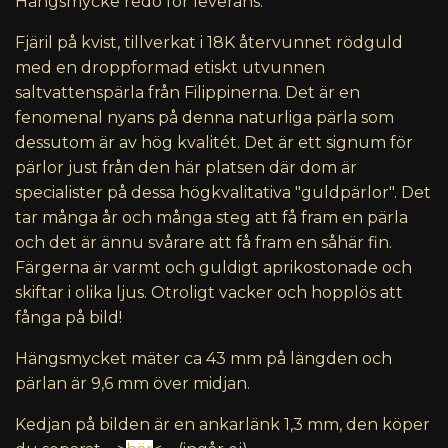
Hängsmycke redo för leverans.
Fjäril på kvist, tillverkat i 18K återvunnet rödguld
med en droppformad etiskt utvunnen
saltvattenspärla från Filippinerna. Det är en
fenomenal nyans på denna naturliga pärla som
dessutom är av hög kvalitét. Det är ett signum för
pärlor just från den här platsen där dom är
specialister på dessa högkvalitativa "guldpärlor". Det
tar många år och många steg att få fram en pärla
och det är ännu svårare att få fram en såhär fin.
Färgerna är varmt och guldigt aprikostonade och
skiftar i olika ljus. Otroligt vacker och hopplös att
fånga på bild!
Hängsmycket mäter ca 43 mm på längden och
pärlan är 9,6 mm över midjan.
Kedjan på bilden är en ankarlänk 1,3 mm,
den köper