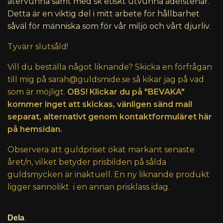
återvunna samt med sk etiskt utvunna ädelstenar.
Detta är en viktig del i mitt arbete för hållbarhet
såväl för människa som för vår miljö och vårt djurliv.
Tyvärr slutsåld!
Vill du beställa något liknande? Skicka en förfrågan
till mig på
sarah@guldsmide.se
så kikar jag på vad
som är möjligt.
OBS! Klickar du på "BEVAKA"
kommer inget att skickas, vänligen sänd mail
separat, alternativt genom kontaktformuläret här
på hemsidan.
Observera att guldpriset ökat markant senaste
året/n, vilket betyder prisbilden på sålda
guldsmycken är inaktuell. En ny liknande produkt
ligger sannolikt i en annan prisklass idag.
Dela