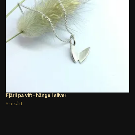
Fjäril på vift - hänge i silver
Slutsåld