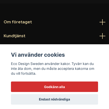
Om företaget
Kundtjänst
Läs mer
Vi använder cookies
Sociala medier
Eco Design Sweden använder kakor. Tyvärr kan du
inte äta dom, men du måste acceptera kakorna om
du vill fortsätta.
Godkänn alla
© 2026 Eco Design Sweden
Endast nödvändiga