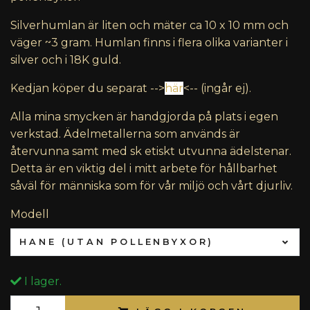
Silverhumlan är liten och mäter ca 10 x 10 mm och
väger ~3 gram. Humlan finns i flera olika varianter i
silver och i 18K guld.
Kedjan
köper du separat -->
här
<-- (ingår ej).
Alla mina smycken är handgjorda på plats i egen
verkstad. Ädelmetallerna som används är
återvunna samt med sk etiskt utvunna ädelstenar.
Detta är en viktig del i mitt arbete för hållbarhet
såväl för människa som för vår miljö och vårt djurliv.
Modell
HANE (UTAN POLLENBYXOR)
I lager.