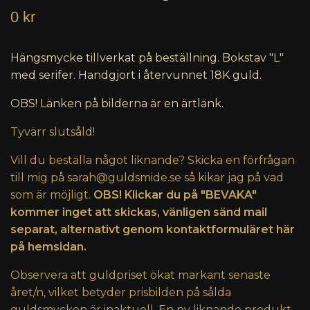
0 kr
Hängsmycke tillverkat på beställning. Bokstav "L"
med serifer. Handgjort i återvunnet 18K guld.
OBS! Länken på bilderna är en ärtlänk.
Tyvärr slutsåld!
Vill du beställa något liknande? Skicka en förfrågan
till mig på
sarah@guldsmide.se
så kikar jag på vad
som är möjligt.
OBS! Klickar du på "BEVAKA"
kommer inget att skickas, vänligen sänd mail
separat, alternativt genom kontaktformuläret här
på hemsidan.
Observera att guldpriset ökat markant senaste
året/n, vilket betyder prisbilden på sålda
guldsmycken är inaktuell. En ny liknande produkt