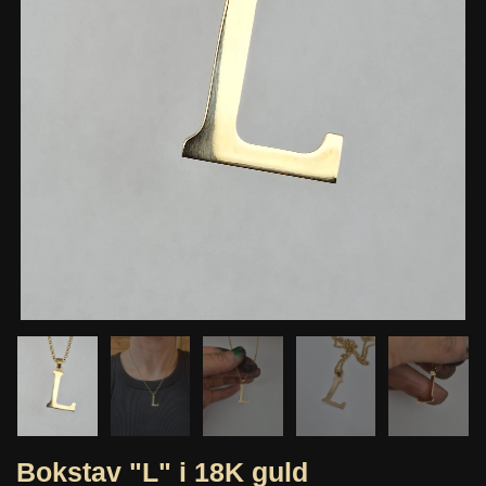
Bokstav "L" i 18K guld