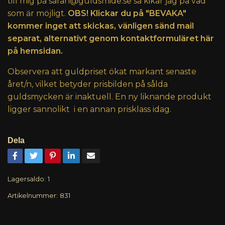
till mig på
sarah@guldsmide.se
så kikar jag på vad
som är möjligt.
OBS! Klickar du på "BEVAKA"
kommer inget att skickas, vänligen sänd mail
separat, alternativt genom kontaktformuläret här
på hemsidan.
Observera att guldpriset ökat markant senaste
året/n, vilket betyder prisbilden på sålda
guldsmycken är inaktuell. En ny liknande produkt
ligger sannolikt i en annan prisklass idag.
Dela
Lagersaldo:
1
Artikelnummer:
831