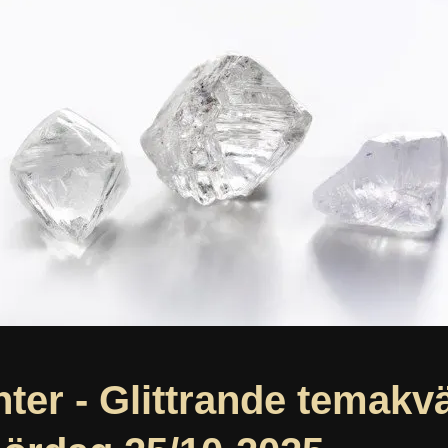
er - Glittrande temakväl