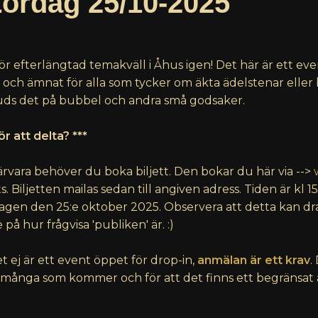
ördag 25/10-2025
ör efterlängtad temakväll i Åhus igen! Det här är ett ev
och ämnat för alla som tycker om äkta ädelstenar eller b
bjuds det på bubbel och andra små godsaker.
ör att delta? ***
rvara behöver du boka biljett. Den bokar du här via -->
ts. Biljetten mailas sedan till angiven adress. Tiden är kl 
agen den 25:e oktober 2025. Observera att detta kan dr
å hur frågvisa 'publiken' är. :)
t ej är ett event öppet för drop-in,
anmälan är ett krav
.
 många som kommer och för att det finns ett begränsat a