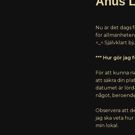
Åhus L
Nu är det dags f
för allmänheten 
^_^ Självklart 
*** Hur gör jag f
För att kunna nä
att säkra din pla
datumet är lörd
något, beroende p
Observera att de
jag ska veta hur
min lokal.