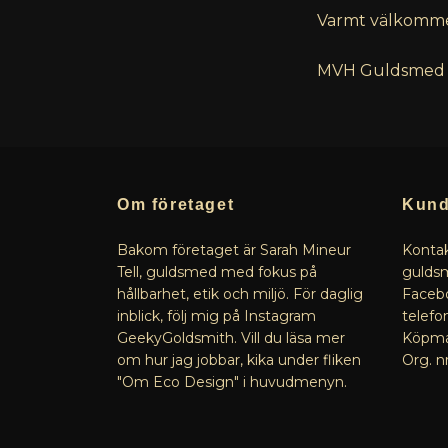
Varmt välkommen
MVH Guldsmed S
Om företaget
Kund
Bakom företaget är Sarah Mineur
Kontak
Tell, guldsmed med fokus på
guldsm
hållbarhet, etik och miljö. För daglig
Facebo
inblick, följ mig på Instagram
telefo
GeekyGoldsmith. Vill du läsa mer
Köpman
om hur jag jobbar, kika under fliken
Org. n
"Om Eco Design" i huvudmenyn.