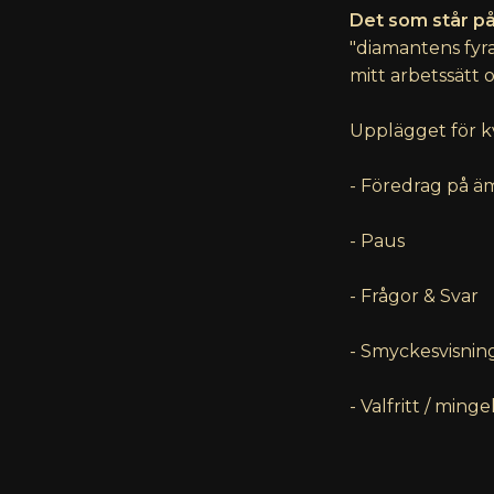
Det som står på
"diamantens fyra
mitt arbetssätt 
Upplägget för kv
- Föredrag på ä
- Paus
- Frågor & Svar
- Smyckesvisnin
- Valfritt / minge