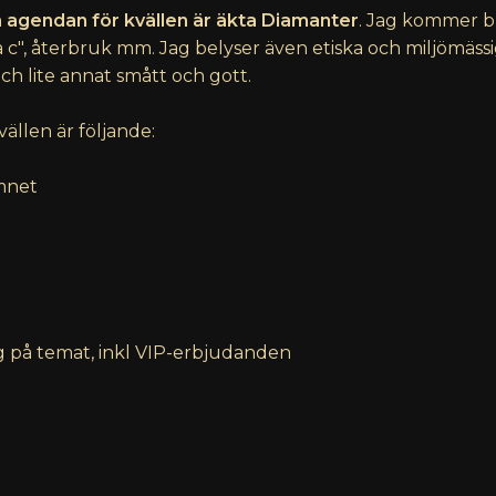
 agendan för kvällen är äkta Diamanter
. Jag kommer bl
 c", återbruk mm. Jag belyser även etiska och miljömässi
och lite annat smått och gott.
ällen är följande:
mnet
g på temat, inkl VIP-erbjudanden
l