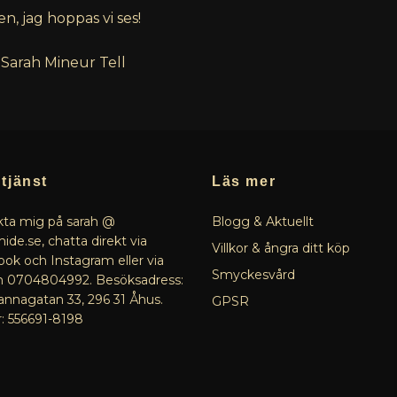
, jag hoppas vi ses!
arah Mineur Tell
tjänst
Läs mer
ta mig på sarah @
Blogg & Aktuellt
ide.se, chatta direkt via
Villkor & ångra ditt köp
ok och Instagram eller via
Smyckesvård
n 0704804992. Besöksadress:
nagatan 33, 296 31 Åhus.
GPSR
r: 556691-8198