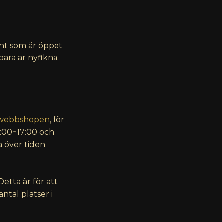
ent som är öppet
ara är nyfikna.
webbshopen
, för
15:00~17:00 och
a över tiden
 Detta är för att
ntal platser i