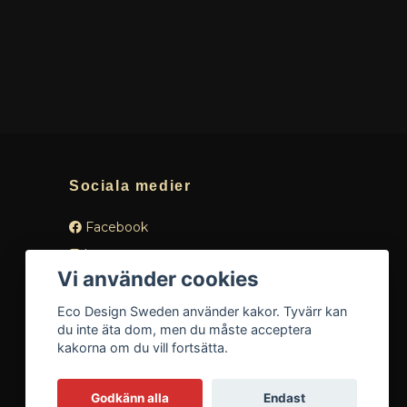
Sociala medier
Facebook
Instagram
Vi använder cookies
Eco Design Sweden använder kakor. Tyvärr kan
du inte äta dom, men du måste acceptera
kakorna om du vill fortsätta.
Godkänn alla
Endast