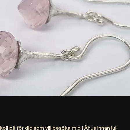
koll på för dig som vill besöka mig i Åhus innan jul: