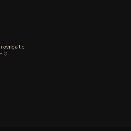
 övriga tid
an.♡